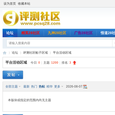
设为首页
收藏本站
论坛
精英28社区
九神28社区
广告28社区
悟道28
论坛
评测社区帖子区域
平台活动区域
平台活动区域
今日:
0
|
主题:
1200
|
排名:
3
评
»
›
›
全部主题
最新
热门
热帖
精华
更多
2026-08-07
本版块或指定的范围内尚无主题