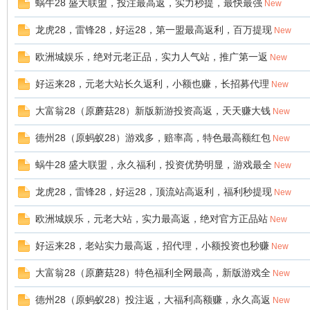
蜗牛28 盛大联盟，投注最高返，实力秒提，最快最强
New
龙虎28，雷锋28，好运28，第一盟最高返利，百万提现
测
New
欧洲城娱乐，绝对元老正品，实力人气站，推广第一返
New
好运来28，元老大站长久返利，小额也赚，长招募代理
New
大富翁28（原蘑菇28）新版新游投资高返，天天赚大钱
New
德州28（原蚂蚁28）游戏多，赔率高，特色最高额红包
New
蜗牛28 盛大联盟，永久福利，投资优势明显，游戏最全
New
社
龙虎28，雷锋28，好运28，顶流站高返利，福利秒提现
New
欧洲城娱乐，元老大站，实力最高返，绝对官方正品站
New
好运来28，老站实力最高返，招代理，小额投资也秒赚
New
大富翁28（原蘑菇28）特色福利全网最高，新版游戏全
New
德州28（原蚂蚁28）投注返，大福利高额赚，永久高返
New
区-