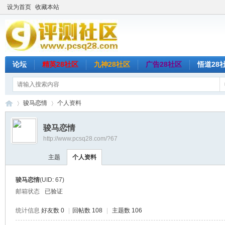
设为首页
收藏本站
论坛
精英28社区
九神28社区
广告28社区
悟道28
骏马恋情
个人资料
骏马恋情
http://www.pcsq28.com/?67
评
›
›
主题
个人资料
骏马恋情
(UID: 67)
邮箱状态
已验证
统计信息
好友数 0
|
回帖数 108
|
主题数 106