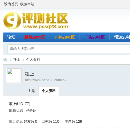
设为首页
收藏本站
论坛
精英28社区
九神28社区
广告28社区
悟道28
项上
个人资料
项上
http://www.pcsq28.com/?77
评
›
›
主题
个人资料
项上
(UID: 77)
邮箱状态
已验证
统计信息
好友数 0
|
回帖数 110
|
主题数 129