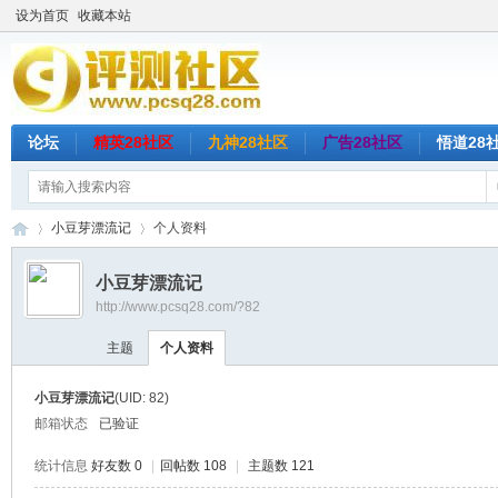
设为首页
收藏本站
论坛
精英28社区
九神28社区
广告28社区
悟道28
小豆芽漂流记
个人资料
小豆芽漂流记
http://www.pcsq28.com/?82
评
›
›
主题
个人资料
小豆芽漂流记
(UID: 82)
邮箱状态
已验证
统计信息
好友数 0
|
回帖数 108
|
主题数 121