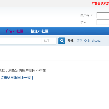
广告合谈添加Tel
用户名
密码
广告28社区
悟道28社区
热搜:
活动
交友
discuz
帖子
搜
索
抱歉，您指定的用户空间不存在
[ 点击这里返回上一页 ]