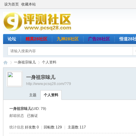
设为首页
收藏本站
论坛
精英28社区
九神28社区
广告28社区
悟道28
一身祖宗味儿
个人资料
一身祖宗味儿
http://www.pcsq28.com/?79
评
›
›
主题
个人资料
一身祖宗味儿
(UID: 79)
邮箱状态
已验证
统计信息
好友数 0
|
回帖数 129
|
主题数 117