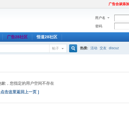
广告合谈添加Tel
用户名
密码
广告28社区
悟道28社区
热搜:
活动
交友
discuz
帖子
搜
索
抱歉，您指定的用户空间不存在
[ 点击这里返回上一页 ]