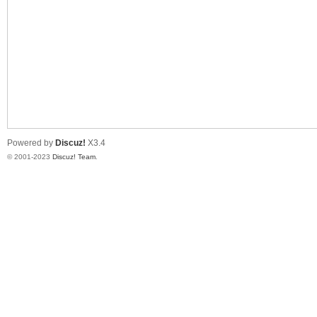
测
Powered by
Discuz!
X3.4
© 2001-2023
Discuz! Team
.
社
区-