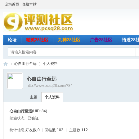
设为首页
收藏本站
论坛
精英28社区
九神28社区
广告28社区
悟道28
心自由行至远
个人资料
心自由行至远
http://www.pcsq28.com/?84
评
›
›
主题
个人资料
心自由行至远
(UID: 84)
邮箱状态
已验证
统计信息
好友数 0
|
回帖数 102
|
主题数 112