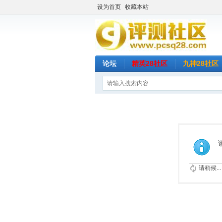
设为首页
收藏本站
论坛
精英28社区
九神28社区
请稍候...