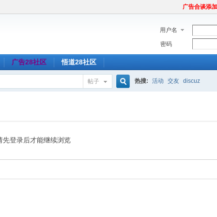
广告合谈添加Tel
用户名
密码
广告28社区
悟道28社区
热搜:
活动
交友
discuz
帖子
搜
索
请先登录后才能继续浏览