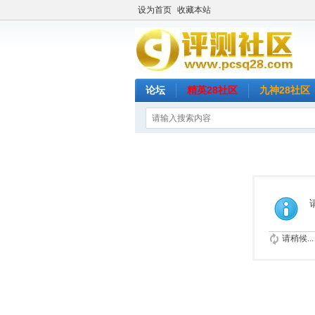
设为首页
收藏本站
论坛
精英28社区
九神28社区
请稍候...