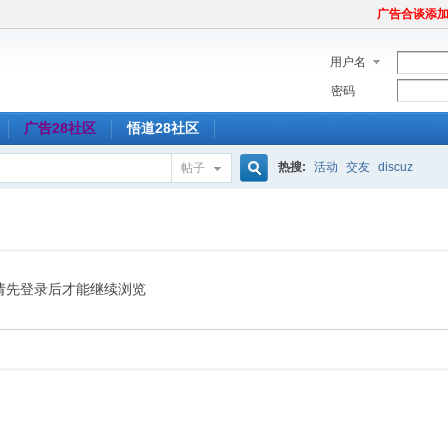
广告合谈添加Tel
用户名
密码
广告28社区
悟道28社区
热搜:
活动
交友
discuz
帖子
搜
索
请先登录后才能继续浏览