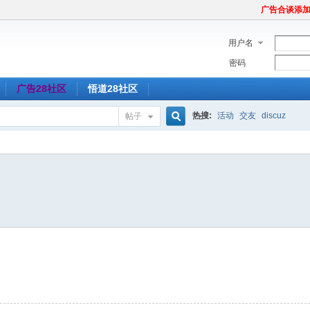
广告合谈添加Tel
用户名
密码
广告28社区
悟道28社区
热搜:
活动
交友
discuz
帖子
搜
索