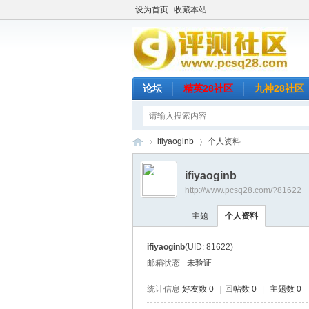
设为首页
收藏本站
论坛
精英28社区
九神28社区
ifiyaoginb
个人资料
ifiyaoginb
http://www.pcsq28.com/?81622
评
›
›
主题
个人资料
ifiyaoginb
(UID: 81622)
邮箱状态
未验证
统计信息
好友数 0
|
回帖数 0
|
主题数 0