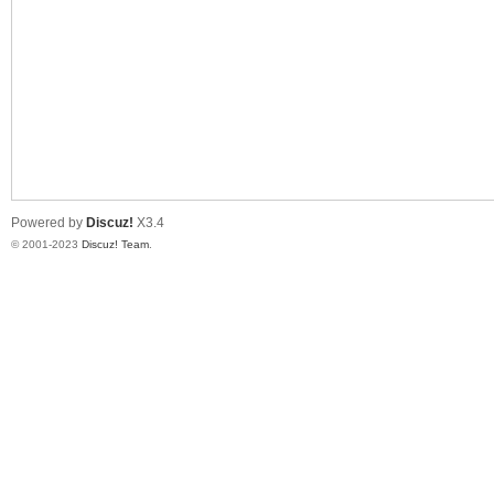
测
Powered by
Discuz!
X3.4
© 2001-2023
Discuz! Team
.
社
区-