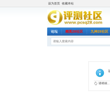
设为首页
收藏本站
论坛
精英28社区
九神28社区
请稍候...