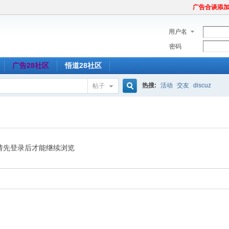
广告合谈添加Tel
用户名
密码
广告28社区
悟道28社区
热搜:
活动
交友
discuz
帖子
搜
索
请先登录后才能继续浏览