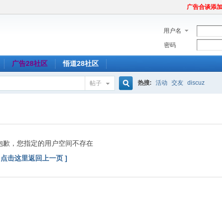
广告合谈添加Tel
用户名
密码
广告28社区
悟道28社区
热搜:
活动
交友
discuz
帖子
搜
索
抱歉，您指定的用户空间不存在
[ 点击这里返回上一页 ]