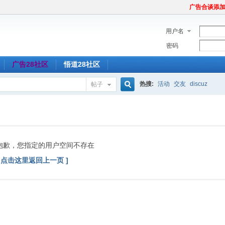
广告合谈添加Tel
用户名
密码
广告28社区
悟道28社区
热搜:
活动
交友
discuz
帖子
搜
索
抱歉，您指定的用户空间不存在
[ 点击这里返回上一页 ]