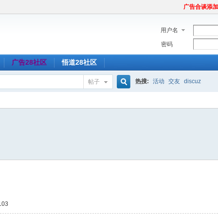
广告合谈添加Tel
用户名
密码
广告28社区
悟道28社区
热搜:
活动
交友
discuz
帖子
搜
索
03