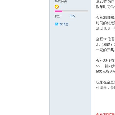
高级会员
豆28作为
数年时间信
测
积分
615
金豆28能
时间的稳定
发消息
足以说明一
金豆28信
北（和谐）
一期的开奖
金豆28还
社
5%；群内
500元就
玩家在金豆
付结果，是
区-
金豆28官方Q