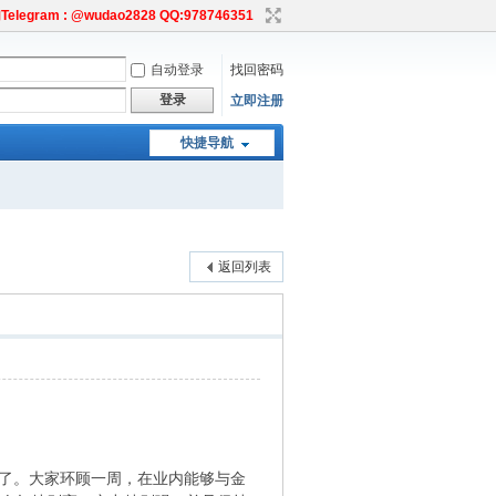
egram : @wudao2828 QQ:978746351
自动登录
找回密码
登录
立即注册
快捷导航
返回列表
迹了。大家环顾一周，在业内能够与金