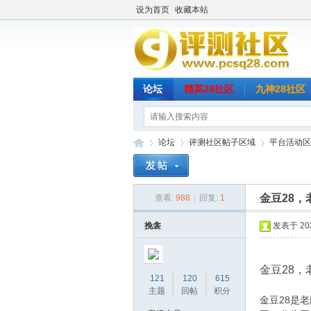
设为首页
收藏本站
论坛
精英28社区
九神28社区
论坛
评测社区帖子区域
平台活动区
金豆28
查看:
988
|
回复:
1
评
»
›
›
挽衾
发表于 2023
金豆28
121
120
615
主题
回帖
积分
金豆28是