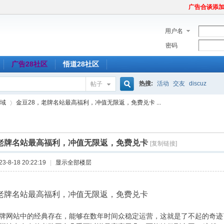
广告合谈添加Tel
用户名
密码
广告28社区
悟道28社区
热搜:
活动
交友
discuz
帖子
搜
域
金豆28，老牌名站最高福利，冲值无限返，免费兑卡 ...
索
，老牌名站最高福利，冲值无限返，免费兑卡
[复制链接]
›
-8-18 20:22:19
|
显示全部楼层
，老牌名站最高福利，冲值无限返，免费兑卡
老牌网站中的经典存在，能够在数年时间众稳定运营，这就是了不起的奇