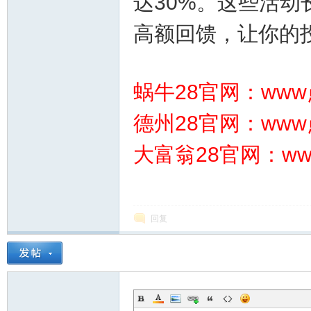
达30%。这些活
高额回馈，让你的
蜗牛28官网：www点w
28
德州28官网：www点
大富翁28官网：www
回复
论