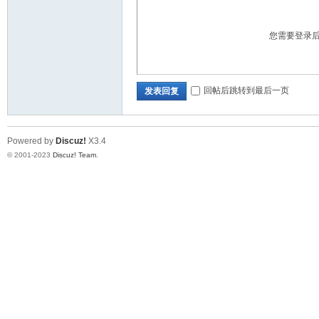
您需要登录
坛
回帖后跳转到最后一页
发表回复
Powered by
Discuz!
X3.4
© 2001-2023
Discuz! Team
.
社