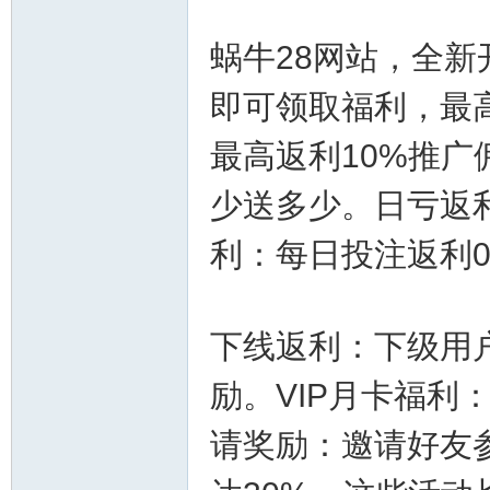
蜗牛28网站，全
即可领取福利，最高
最高返利10%推
少送多少。日亏返
幸
利：每日投注返利0
下线返利：下级用
励。VIP月卡福利
运
请奖励：邀请好友