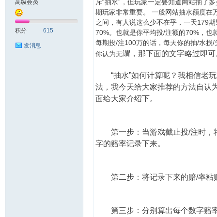
斥“抽水”，但玩家一定要知道网站抽了
高级会员
期玩家非常重要。 一般网站抽水额度在
测
之间，有人说这么少不在乎，一天179
积分
615
70%。也就是你平均投/注额的70%，
每期投/注100万的话，每天你的抽/水损/
发消息
谓，那下面的文字略过即可
你认为无
“抽水”如何计算呢？我相信老玩
法，我今天给大家推荐的方法自认
面给大家介绍下。
社
第一步：当游戏截止投/注时，将
字的赔率记录下来。
第二步：将记录下来的赔/率粘贴到
第三步：分别算出每个数字赔率
区-