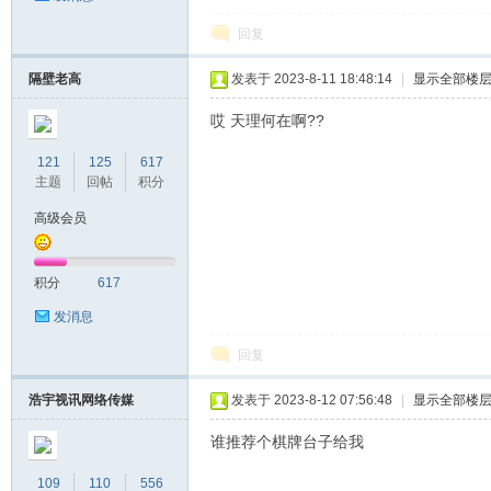
回复
隔壁老高
发表于 2023-8-11 18:48:14
|
显示全部楼
坛
哎 天理何在啊??
121
125
617
主题
回帖
积分
高级会员
积分
617
发消息
社
回复
浩宇视讯网络传媒
发表于 2023-8-12 07:56:48
|
显示全部楼
谁推荐个棋牌台子给我
109
110
556