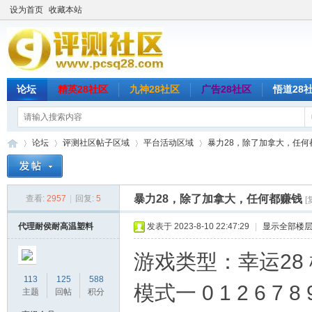
设为首页
收藏本站
论坛
精英28社区
九神28社区
广告28社区
悟道28
论坛
评测社区帖子区域
平台活动区域
暴力28，除了加拿大，任何
暴力28，除了加拿大，任何都赚钱
查看:
2957
|
回复:
5
[
评
»
›
›
›
代理耐侯耐高温塑料
发表于 2023-8-10 22:47:29
|
显示全部楼
游戏类型：幸运28
113
125
588
模式一 0 1 2 6 7 8 9
主题
回帖
积分