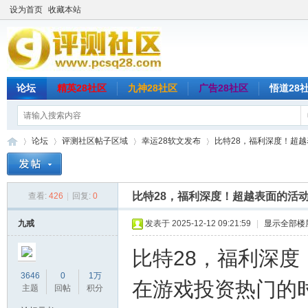
设为首页
收藏本站
论坛
精英28社区
九神28社区
广告28社区
悟道28
论坛
评测社区帖子区域
幸运28软文发布
比特28，福利深度！超越表
比特28，福利深度！超越表面的活
查看:
426
|
回复:
0
评
»
›
›
›
九戒
发表于 2025-12-12 09:21:59
|
显示全部楼
比特28，福利深
3646
0
1万
在游戏投资热门的
主题
回帖
积分