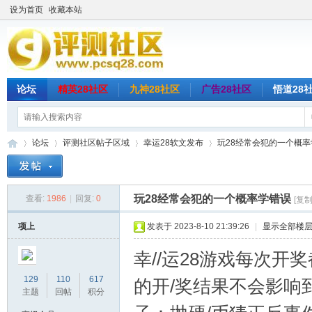
设为首页
收藏本站
论坛
精英28社区
九神28社区
广告28社区
悟道28
论坛
评测社区帖子区域
幸运28软文发布
玩28经常会犯的一个概率
玩28经常会犯的一个概率学错误
查看:
1986
|
回复:
0
[复
评
»
›
›
›
项上
发表于 2023-8-10 21:39:26
|
显示全部楼
幸//运28游戏每次
129
110
617
的开/奖结果不会影响
主题
回帖
积分