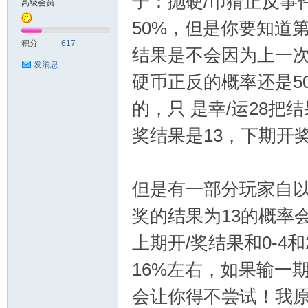
子：抛硬/币猜正反事
高级会员
50%，但是你要知道
测
积分
617
结果是不会因为上一
发消息
硬币正反的概率还是50
的，只 是幸/运28
奖结果是13，下期开
社
但是有一部分玩家自以
奖的结果为13的概率会
上期开/奖结果和0-4和
16%左右，如果输一
会让你得不尝试！我原
区-