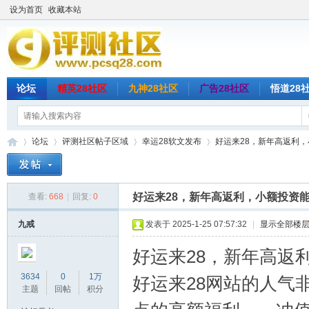
设为首页
收藏本站
论坛
精英28社区
九神28社区
广告28社区
悟道28
论坛
评测社区帖子区域
幸运28软文发布
好运来28，新年高返利，小
好运来28，新年高返利，小额投资
查看:
668
|
回复:
0
评
»
›
›
›
九戒
发表于 2025-1-25 07:57:32
|
显示全部楼
好运来28，新年高返
3634
0
1万
好运来28网站的人气
主题
回帖
积分