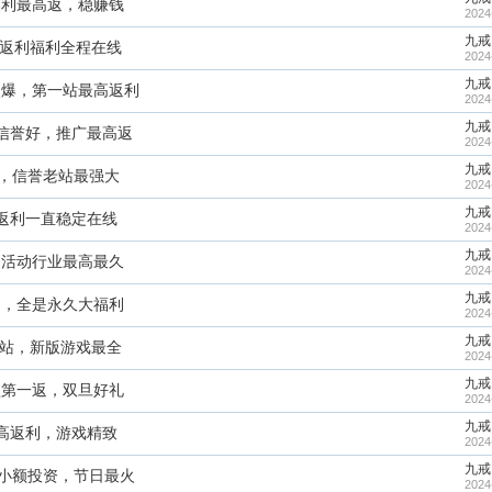
福利最高返，稳赚钱
2024
九戒
高返利福利全程在线
2024
九戒
日火爆，第一站最高返利
2024
九戒
信誉好，推广最高返
2024
九戒
赚，信誉老站最强大
2024
九戒
返利一直稳定在线
2024
九戒
，活动行业最高最久
2024
九戒
多，全是永久大福利
2024
九戒
资站，新版游戏最全
2024
九戒
盟第一返，双旦好礼
2024
九戒
高返利，游戏精致
2024
九戒
，小额投资，节日最火
2024