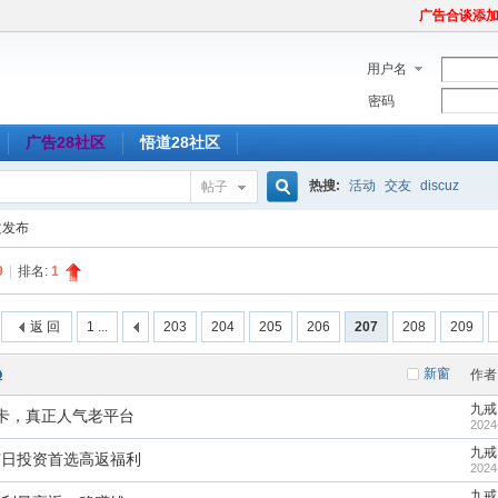
广告合谈添加Tel
用户名
密码
广告28社区
悟道28社区
热搜:
活动
交友
discuz
帖子
搜
文发布
9
|
排名:
1
索
返 回
1 ...
203
204
205
206
207
208
209
新窗
作者
九戒
卡，真正人气老平台
2024
九戒
节日投资首选高返福利
2024
九戒