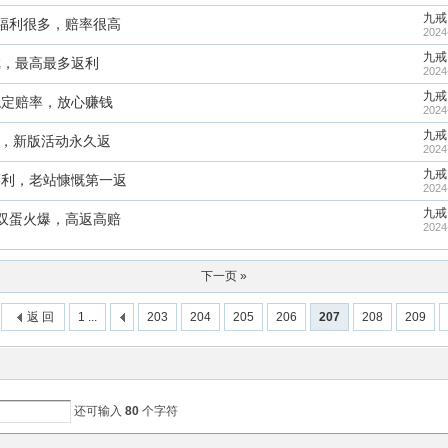
九戒
福利很多，赔率很高
2024
九戒
戏，最高最多返利
2024
九戒
稳定赔率，放心赚钱
2024
九戒
返，新版活动永久返
2024
九戒
高福利，老站慷慨第一返
2024
九戒
双蛋火爆，高返高赔
2024
下一页 »
返 回
1 ...
203
204
205
206
207
208
209
还可输入
80
个字符