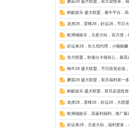
蘑菇28 盛大联盟，双旦迎惊喜，
蚂蚁娱乐 盛大联盟，最牛平台，
测
龙虎28，雷锋28，好运28，节
欧洲城娱乐，元老大站，实力强，
好运来28，长久招代理，小额能
东方联盟，秒速出卡很良心，最高
蜗牛28 盛大联盟，节日投资必选
社
蘑菇28 盛大联盟，双旦福利第一
蚂蚁娱乐 盛大联盟，双旦必选投
龙虎28，雷锋28，好运28，大联
欧洲城娱乐，高返利福利，推广最
好运来28，元老大站，福利更多
区-