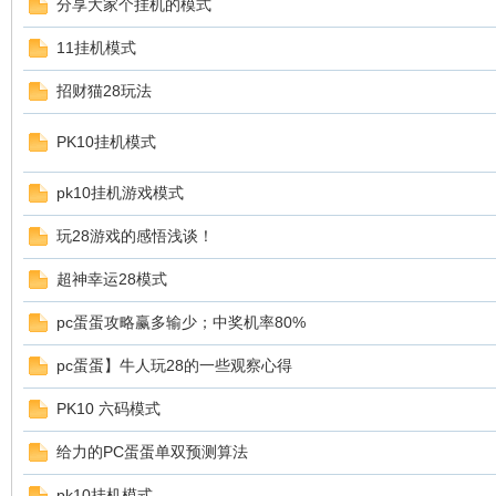
分享大家个挂机的模式
11挂机模式
测
招财猫28玩法
PK10挂机模式
pk10挂机游戏模式
玩28游戏的感悟浅谈！
社
超神幸运28模式
pc蛋蛋攻略赢多输少；中奖机率80%
pc蛋蛋】牛人玩28的一些观察心得
PK10 六码模式
给力的PC蛋蛋单双预测算法
区-
pk10挂机模式