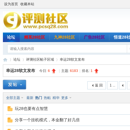
设为首页
收藏本站
论坛
精英28社区
九神28社区
广告28社区
悟道28
论坛
评测社区帖子区域
幸运28软文发布
幸运28软文发布
今日:
6
|
主题:
6183
|
排名:
1
评
»
›
›
返 回
1 ...
全部主题
最新
热门
热帖
精华
更多
玩28也要有点智慧
分享一个挂机模式，本金翻了好几倍