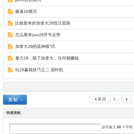
极速16模式
比较新奇的加拿大28投注思路
怎么看幸yun28开号走势
加拿大28的战神模*式
暴力28，除了加拿大，任何都赚钱
幸
玩28赢钱技巧之二 选时机
返 回
1 ...
快速发帖
运
还可输入
80
个字符