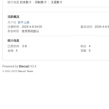
统计信息
好友数 0
|
回帖数 0
|
主题数 0
测
活跃概况
用户组
新手上路
注册时间
2026-4-8 04:05
最后访问
2026-4-8 
所在时区
使用系统默认
统计信息
已用空间
0 B
积分
4
金钱
4
贡献
0
社
Powered by
Discuz!
X3.4
© 2001-2023
Discuz! Team
.
区-